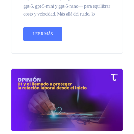
gpt-5, gpt-5-mini y gpt-5-nano— para equilibrar
costo y velocidad. Más allá del ruido, lo
LEER MÁS